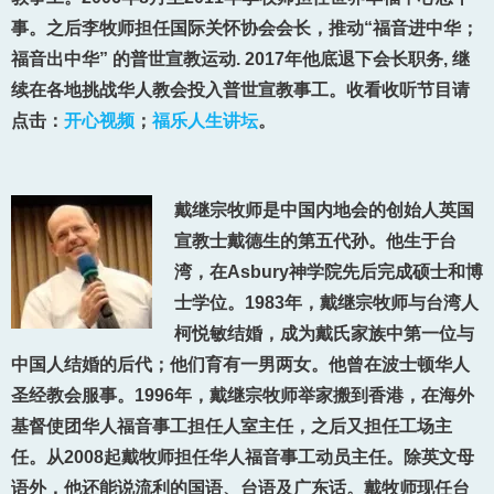
事。之后李牧师担任国际关怀协会会长，推动“福音进中华；
福音出中华” 的普世宣教运动. 2017年他底退下会长职务, 继
续在各地挑战华人教会投入普世宣教事工。收看收听节目请
点击：
开心视频
；
福乐人生讲坛
。
戴继宗牧师是中国内地会的创始人英国
宣教士戴德生的第五代孙。他生于台
湾，在Asbury神学院先后完成硕士和博
士学位。1983年，戴继宗牧师与台湾人
柯悦敏结婚，成为戴氏家族中第一位与
中国人结婚的后代；他们育有一男两女。他曾在波士顿华人
圣经教会服事。1996年，戴继宗牧师举家搬到香港，在海外
基督使团华人福音事工担任人室主任，之后又担任工场主
任。从2008起戴牧师担任华人福音事工动员主任。除英文母
语外，他还能说流利的国语、台语及广东话。戴牧师现任台