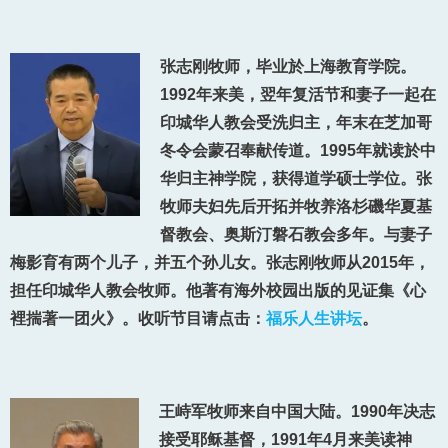
张志刚牧师，毕业於上海教育学院。
1992年来美，翌年复活节和妻子一起在
印城华人教会受洗归主，年末在芝加哥
冬令会蒙召奉献传道。1995年就读於中
华归主神学院，获得道学硕士学位。张
牧师夫妇先后开拓并牧养洛杉磯华夏基
督教会、奥斯汀磐石教会多年。与妻子
梅影育有两个儿子，并五个孙儿女。张志刚牧师从2015年，
担任印城华人教会牧师。他著有海外校园出版的见证集《心
裡揣著一团火》。收听节目请点击：
福乐人生讲坛
。
王峙军牧师来自中国大陆。1990年决志
接受耶稣基督，1991年4月来美读神