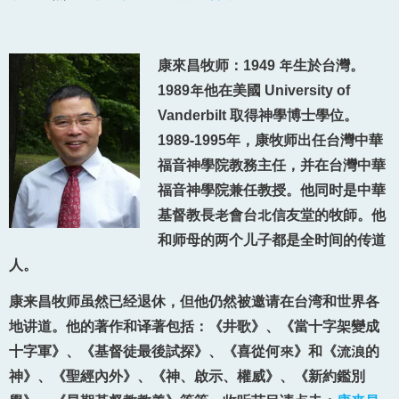
康來昌牧师：
1949
年
生於台灣。
1989
年
他
在美國
University of
Vanderbilt 取得神學博士學位。
1989-1995年，康牧师
出任台灣中華
福音神
學院教務主任，并在台灣中華
福音神學院兼任教授。他同时是中華
基督教長
老
會台
北
信友
堂的牧師。他
和师母的两个儿子都是全时间的传道
人。
康来昌牧师虽然已经退休，但他仍然被邀请在台湾和世界各
地讲道。他的著作和译著包括：《井歌》、《當十字架變成
十字軍》、《基督徒最後試探》、《喜從何
來
》和《
流浪
的
神》、《聖經內外》、《神、啟示、權威》、《新約鑑別