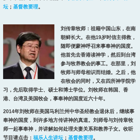
坛
；
基督教要理
。
刘传章牧师：祖籍中国山东，在南
朝鲜长大。在他19岁时信主得救，
随即便蒙神呼召来事奉神的国度。
他首先去香港读神学，然后到台湾
参与牧养教会的事工。在那里，刘
牧师与师母相识而结婚。之后，他
在牧会的同时，又在四所神学院学
习，先后取得学士、硕士和博士学位。刘牧师在韩国、香
港、台湾及美国牧会，事奉神的国度近六十年。
2014年刘牧师在美国马利兰州中华圣经教会退休后，继续事
奉神的国度，到许多地方传讲神的真道。刘师母与刘传章牧
师一起事奉神，并讲解如何处理夫妻关系和教养子女。收听
节目请点击：
福乐人生讲坛
；
基督教要理
。