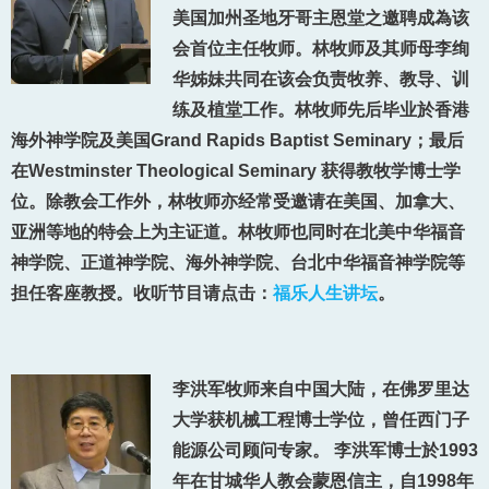
美国加州圣地牙哥主恩堂之邀聘成為该
会首位主任牧师。林牧师及其师母李绚
华姊妹共同在该会负责牧养、教导、训
练及植堂工作。林牧师先后毕业於香港
海外神学院及美国Grand Rapids Baptist Seminary；最后
在Westminster Theological Seminary 获得教牧学博士学
位。除教会工作外，林牧师亦经常受邀请在美国、加拿大、
亚洲等地的特会上为主证道。林牧师也同时在北美中华福音
神学院、正道神学院、海外神学院、台北中华福音神学院等
担任客座教授。收听节目请点击：
福乐人生讲坛
。
李洪军牧师来自中国大陆，在佛罗里达
大学获机械工程博士学位，曾任西门子
能源公司顾问专家。 李洪军博士於1993
年在甘城华人教会蒙恩信主，自1998年