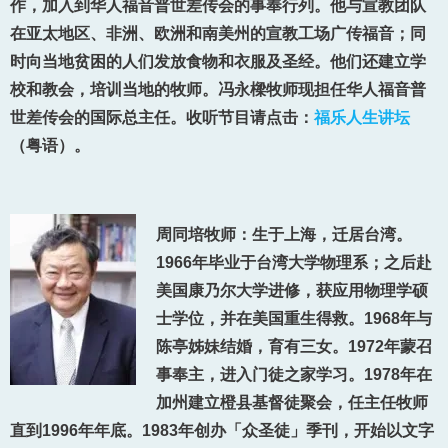
作，加入到华人福音普世差传会的事奉行列。他与宣教团队
在亚太地区、非洲、欧洲和南美州的宣教工场广传福音；同
时向当地贫困的人们发放食物和衣服及圣经。他们还建立学
校和教会，培训当地的牧师。冯永樑牧师现担任华人福音普
世差传会的国际总主任。收听节目请点击：
福乐人生讲坛
（粤语）。
周同培牧师：生于上海，迁居台湾。
1966年毕业于台湾大学物理系；之后赴
美国康乃尔大学进修，获应用物理学硕
士学位，并在美国重生得救。1968年与
陈亭姊妹结婚，育有三女。1972年蒙召
事奉主，进入门徒之家学习。1978年在
加州建立橙县基督徒聚会，任主任牧师
直到1996年年底。1983年创办「众圣徒」季刊，开始以文字