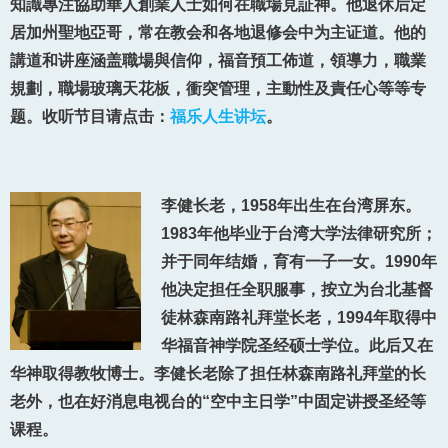
知識專注協助華人創業人士如何在職場見証神。他退休后定
居加州聖地亞哥，常在教会和各地退修会中为主证道。他的
講道和讲座涵盖職場與信仰，福音預工佈道，領導力，職業
規劃，職場玻璃天花板，衝突管理，主動性及責任心等等专
题。收听节目请点击：
福乐人生讲坛
。
李健长老，1958年出生在台湾屏东。
1983年他毕业于台湾大学法律研究所；
并于同年结婚，育有一子一女。1990年
他决定担任全职服事，按立为台北基督
徒林森南路礼拜堂长老，1994年取得中
华福音神学院圣经硕士学位。此后又在
华神取得教牧博士。李健长老除了担任林森南路礼拜堂的长
老外，也在好消息电视台的“空中主日学”中固定讲授圣经等
课程。