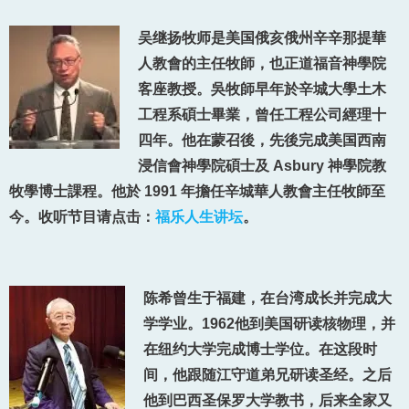
吴继扬牧师是美国俄亥俄州辛辛那提華
人教會的主任牧師，也正道福音神學院
客座教授。吳牧師早年於辛城大學土木
工程系碩士畢業，曾任工程公司經理十
四年。他在蒙召後，先後完成美国西南
浸信會神學院碩士及 Asbury 神學院教
牧學博士課程。他於 1991 年擔任辛城華人教會主任牧師至
今。收听节目请点击：
福乐人生讲坛
。
陈希曾生于福建，在台湾成长并完成大
学学业。1962他到美国研读核物理，并
在纽约大学完成博士学位。在这段时
间，他跟随江守道弟兄研读圣经。之后
他到巴西圣保罗大学教书，后来全家又