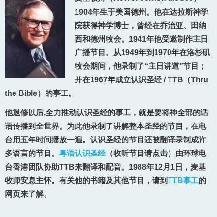
1904年生于美国德州。他在达拉斯神学
院获得神学博士，曾经在乔治亚、田纳
西和德州牧会。1941年他受邀制作主日
广播节目。从1949年到1970年在洛杉矶
牧会期间，他录制了“主日讲道”节目；
并在1967年成立认识圣经 / TTB（Thru
the Bible）的事工。
他退修以后,全力推动认识圣经的事工，就是要将神全部的话
语传播到全世界。为此他录制了讲解整本圣经的节目，在电
台用五年时间播放一遍。认识圣经的节目还被翻译录制成许
多语言的节目。
粤语认识圣经
（收听节目请点击）由环球电
台香港团队协助TTB来翻译和配音。1988年12月1日，麦基
牧师安息主怀。有关他的书籍及其他节目，请到
TTB事工
的
网页来了解。