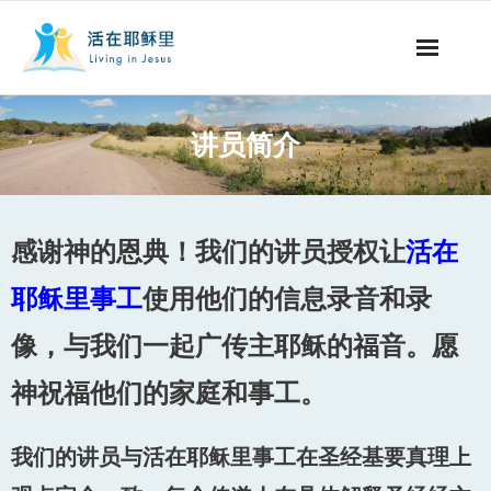
事工概要
讲员简介
视听节目
阅读文章
感谢神的恩典！我们的讲员授权让
活在
永生之道
耶稣里事工
使用他们的信息录音和录
奉献支持
像，与我们一起广传主耶稣的福音。愿
神祝福他们的家庭和事工。
其他语言
我们的讲员与活在耶稣里事工在圣经基要真理上