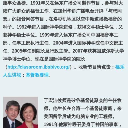
服事众圣徒。1991年又在远东广播公司製作节目，参与对大
陆广大群众的福音工作。在加州华侨广播电台开辟「与您同
想」的福音问答节目，在洛杉矶地区以空中频道播撒福音的
种子。1992年进入国际神学院进修，获得文学硕士学位，又
获神学硕士学位。1999年进入远东广播公司中国福音事工
部，任事工部执行主任。2004年进入国际神学院任中文部主
任。2005年任副院长及行政主管。2007年获英国威尔斯大学
神学博士学位。现在是国际神学院的院长
（
http://classroom.ibsbivo.org/
）。收听节目请点击：
福乐
人生讲坛
；
基督教要理
。
于宏洁牧师是矽谷基督徒聚会的主任牧
师。他生长在台湾一个基督徒家庭，来
美国留学后成为电脑专业的工程师。
1991年他蒙神呼召委身于神国的事奉，