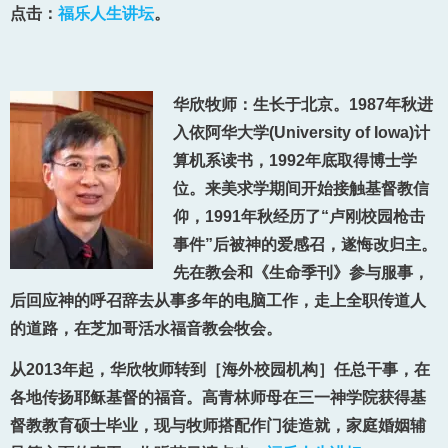
点击：
福乐人生讲坛
。
华欣牧师：生长于北京。1987年秋进
入依阿华大学(University of Iowa)计
算机系读书，1992年底取得博士学
位。来美求学期间开始接触基督教信
仰，1991年秋经历了“卢刚校园枪击
事件”后被神的爱感召，遂悔改归主。
先在教会和《生命季刊》参与服事，
后回应神的呼召辞去从事多年的电脑工作，走上全职传道人
的道路，在芝加哥活水福音教会牧会。
从2013年起，华欣牧师转到［海外校园机构］任总干事，在
各地传扬耶稣基督的福音。高青林师母在三一神学院获得基
督教教育硕士毕业，现与牧师搭配作门徒造就，家庭婚姻辅