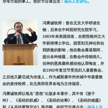
导等方面的事工。收听节目请点击：
福乐人生讲坛
。
冯秉诚牧师：曾在北京大学研读生
物，后来在中科院研究生院学习。
1983年来美国深造，在密西根州立大
学获得博士学位。因受到无神论和自
我骄傲的影响，他在教会慕道期间，
提出各种难题，在教会外徘徊很久。
但神的恩典最终感动他认罪悔改，并
在1992年复活节受洗归入基督教会。
之后他又蒙召成为传道人，作为威斯康辛州米城中华基督教
会的差传牧师，在北美和世界各地为主传福音。
冯秉诚牧师以笔名“里程”出版多本著作，其中有《游子
吟》、《圣经的权威》、《圣经的诠释》、《圣经的难题》
和《从圣经看预定论》等书籍。收听节目请点击：
福乐人生