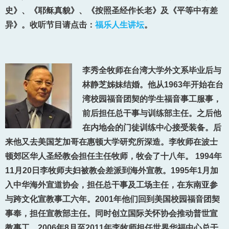
史》、《耶稣真貌》、《按照圣经作长老》及《平等中有差
异》。收听节目请点击：
福乐人生讲坛
。
李秀全牧师在台湾大学外文系毕业后与
林静芝姊妹结婚。他从1963年开始在台
湾校园福音团契的学生福音事工服事，
前后担任总干事与训练部主任。之后他
在内地会的门徒训练中心接受装备。后
来他又去美国芝加哥在惠顿大学研究所深造。李牧师在波士
顿郊区华人圣经教会担任主任牧师，牧会了十八年。 1994年
11月20日李牧师夫妇被教会差派到海外宣教。1995年1月加
入中华海外宣道协会，担任总干事及工场主任，在东南亚参
与跨文化宣教事工六年。2001年他们回到美国校园福音团契
事奉，担任宣教部主任。同时创立国际关怀协会推动普世宣
教事工。2006年8月至2011年李牧师担任世界华福中心总干