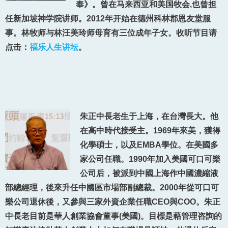
奉》。曾在马来西亚和美国牧会,也曾担
任新加坡神学院讲师。2012年开始在德州科林郡恩友堂服
事。林牧师与林汪美玲师母育有三位成年子女。收听节目请
点击：
福乐人生讲坛
。
朱正中長老生于上海，在台灣長大。他
在高中時代接受主。1969年來美，獲得
化學碩士，以及EMBA學位。在美國多
家公司任職。1990年加入美國可口可樂
公司后，被派到中國上海作中國濃縮液
部總經理，後來升任中國區市場部副總裁。2000年從可口可
樂公司退休後，又參與三家外資企業任職CEO與COO。朱正
中長老目前是華人創業協會董事(美國)。目標是藉管理咨詢的