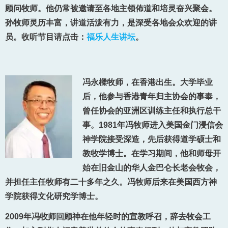
顾问牧师。他仍常被邀请至各地主领佈道和培灵奋兴聚会。
孙牧师灵历丰富，讲道活泼有力，是深受各地会众欢迎的讲
员。收听节目请点击：
福乐人生讲坛
。
冯永樑牧师，在香港出生。大学毕业
后，他参与香港青年归主协会的事奉，
曾任协会的亚洲区训练主任和执行总干
事。1981年冯牧师进入美国金门浸信会
神学院接受深造，先后获得道学硕士和
教牧学博士。在学习期间，他和师母开
始在旧金山的华人金巴仑长老会牧会，
并担任主任牧师有二十多年之久。冯牧师后来在美国西方神
学院获得文化研究学博士。
2009年冯牧师回顾神在他年轻时的宣教呼召，辞去牧会工