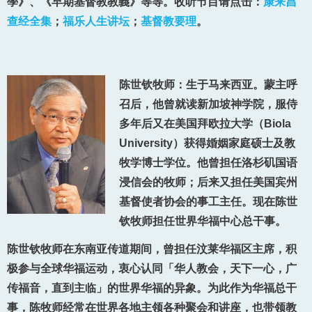
學》、《早期基督教教義》等等。收听节目请点击：
康来昌
查经全集
；
福乐人生讲坛
；
基督教要理
。
陈世钦牧师：生于马来西亚。蒙主呼
召后，他曾就读新加坡神学院，服侍
多年后又在美国拜欧拉大学（Biola
University）获得婚姻家庭硕士及教
牧学博士学位。他曾担任洛杉矶国语
浸信会的牧师；后来又担任美国宾州
基督使者协会的事工主任。现在陈世
钦牧师担任世界华福中心总干事。
陈世钦牧师在东南亚传道期间，曾担任汶莱华福区主席，积
极参与全球华福运动，衷心认同「华人教会，天下一心，广
传福音，直到主临」的世界华福的异象。为此作为华福总干
事，陈牧师经常在世界各地主领各种聚会和讲座，也带领教