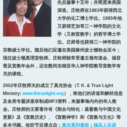
先后服事十五年；并两度来美国
深造。庄牧师在1983年获得西北
大学的化工博士学位。1995年他
又获得芝加哥三一神学院的文化
学（又称宣教学）的哲学博士学
位。庄师母也获得三一神学院的
宗教硕士学位。随后他们应邀在美国麻州波士顿牧会至今；
现任波士顿真理堂牧师。庄牧师除常受邀主领布道会、福音
营及宣教年会外，还在数间东南亚华人神学院教导宣教学有
关的课程。
2002年庄牧师夫妇成立了真光协会（T. K. & True Light
Ministry;
www.tktruelight.org
），将他们的讲道和解经信息
及各类专题讲座录制成MP3资料，来服事海内外的华人教
会。庄牧师的主要著作有《契合与转化：基督教与中国文化
更新》及《宣教历史》、《宣教神学》和《宣教与文化》等
多本书籍。收听节目请点击：
真光系列查经
；
福乐人生讲