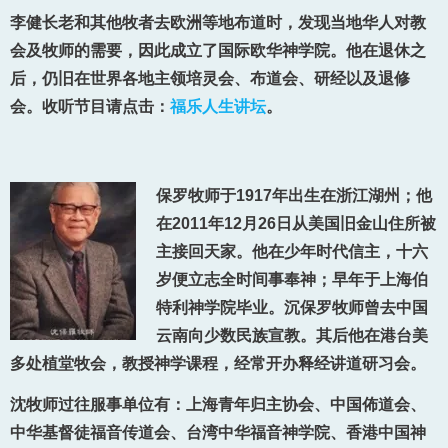
李健长老和其他牧者去欧洲等地布道时，发现当地华人对教
会及牧师的需要，因此成立了国际欧华神学院。他在退休之
后，仍旧在世界各地主领培灵会、布道会、研经以及退修
会。收听节目请点击：
福乐人生讲坛
。
保罗牧师于1917年出生在浙江湖州；他
在2011年12月26日从美国旧金山住所被
主接回天家。他在少年时代信主，十六
岁便立志全时间事奉神；早年于上海伯
特利神学院毕业。沉保罗牧师曾去中国
云南向少数民族宣教。其后他在港台美
多处植堂牧会，教授神学课程，经常开办释经讲道研习会。
沈牧师过往服事单位有：上海青年归主协会、中国佈道会、
中华基督徒福音传道会、台湾中华福音神学院、香港中国神