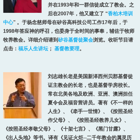
并在1993年和一群信徒成立了教会。之
后在2007年，他又建立了 “
香柏木培训
中心
” 。于杨念慈师母在矽谷高科技公司工作17年后，于
1998年答应神的呼召，也委身于全时间的事奉，辅佐于牧师
牧养教会。详细介绍请到
矽谷基督徒聚会
浏览。
收听节目请
点击：
福乐人生讲坛
；
基督教要理
。
刘志雄长老是美国新泽西州贝郡基督徒
证主教会的长老，也是基督学房校长。
常在北美各地及欧洲、亚洲、澳洲担任
夏令会及福音营讲员。著有《不一样的
人生》、《牵手一世情》、《按照圣经
作父母》、 《按照圣经教养儿女》、
《按照圣经孝敬父母》、《十架七言》、《黑门甘露》、
《出人头地》等书。译有《见证火炬─二千年教会的属灵历