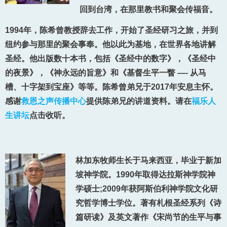
回到台湾，在那里教书和聚会传福音。
1994年，陈希曾教授辞去工作，开始了圣经研习之旅，并到
纽约参与那里的聚会事奉。他以此为基地，在世界各地讲解
圣经。他出版数十本书，包括《圣经中的数字》，《圣经中
的夜景》，《神永远的旨意》和《基督生平一瞥 —- 从马
槽、十字架到宝座》等等。陈希曾弟兄于2017年安息主怀。
感谢
救恩之声传播中心
提供陈弟兄的讲道资料。请在
福乐人
生讲坛
点击收听。
林加东牧师生长于马来西亚，毕业于新加
坡神学院。1990年取得达拉斯神学院神
学硕士;2009年获阿斯伯利神学院文化研
究哲学博士学位。著有札根圣经系列《诗
篇研读》及英文著作《宋尚节的生平与事