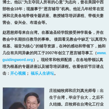
博士。他以“
为主夺回人所有的心意”为志向，曾在美国中西
部牧会18年；现服事于“
恩言辅导”机构。他近几年经常在亚
洲和北美各地带领专题讲座、
教授辅导培训课程、带领夫妻
营会、奋兴会、布道会等。
赵恩慈师母来自台湾。在慕迪圣经学院接受神学装备，并在
教会中长期担任教导的事奉。 後因看见教会中缺乏“
以真理为
根基、福音为核心”的辅导资源，在神的感动和带领下，她
和
几位有共同异象的同工于2007年创立了恩言辅导事工（
www.
guidingword.org
）。现经常和牧师配搭，
在各地带领以真
理为根基的专题讲座以及辅导培训课程。收看收听节目请点
击：
开心视频
；
福乐人生讲坛
。
庄祖鲲牧师和庄刘真光师母：出
生于台湾，毕业于台大，之后不
久结婚。庄牧师在台湾化工行业