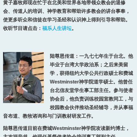
黄子嘉牧师现在忙于在北美和世界各地带领众教会的退修
会、传道人的培训、神学教育和帮助许多教会的讲台事奉，
使更多听众和信徒在学习圣经和认识神上得到引导和帮助。
收听节目请点击：
福乐人生讲坛
。
陆尊恩传道：一九七七年生于台北。他
毕业于台湾大学政治系；之后来美留
学，获得纽约大学公共行政硕士和费城
Westminster神学院道学硕士。他曾任
台北信友堂学生事工部主任。参与使者
协会后，他负责训练校园宣教同工，与
校园教会伙伴推动圣经辅导，并从事福
音布道、教牧谘询和与门训教材研发工作。
陆尊恩传道目前在费城Westminster神学院攻读新约博士，
主攻福音书。他现任基督使者协会培训事工部副主任