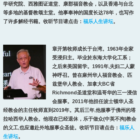
学研究院、西雅图证道堂、康郡福音教会，以及香港与台北
等多地的基督教颂主堂。他事奉神的国度长达78年，也写作
了许多解经书籍。收听节目请点击：
福乐人生讲坛
。
章开第牧师成长于台湾。1963年全家
受浸归主。毕业於东海大学化工系；
之后来美国留学。1991年,夫妇二人蒙
神呼召。曾在麻州华人福音教会、匹
兹堡华人教会、加拿大BC省
Richmond圣道堂和温哥华的三一浸信
会服事。2011年他担任波士顿华人圣
经教会的主任牧师直到2019年。其后三年,他服事于佛州的塔
拉哈西华人教会。他现在已经退休，乐于做众(中英不拘)教会
的义工,也应邀赴外地服事众圣徒。收听节目请点击：
福乐人
生讲坛
。