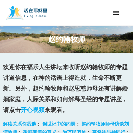
事工概要
赵约翰牧师
视听节目
阅读文章
欢迎你在福乐人生讲坛来收听赵约翰牧师的专题
永生之道
讲道信息，在神的话语上得造就，生命不断更
新。另外，赵约翰牧师和赵恩慈师母还有讲解婚
奉献支持
姻家庭，人际关系和如何解释圣经的专题讲座，
其他语言
请点击
开心视频
来观看。
解读关系你我他
；
创世记中的约瑟
；
赵约翰牧师师母访谈刘
清牧师
；
敬拜赞美的真义
；
为万民万族
；
基督徒与神同行
；