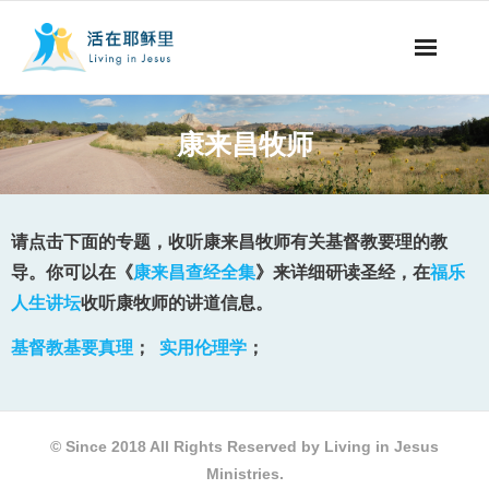
事工概要
康来昌牧师
视听节目
阅读文章
请点击下面的专题，收听康来昌牧师有关基督教要理的教
导。你可以在《
康来昌查经全集
》来详细研读圣经，在
福乐
永生之道
人生讲坛
收听康牧师的讲道信息。
奉献支持
基督教基要真理
；
实用伦理学
；
其他语言
© Since 2018 All Rights Reserved by Living in Jesus
Ministries.