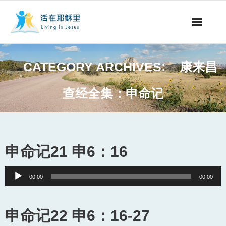
事工概要
CATEGORY ARCHIVES:
康来昌
视听节目
查经全集：申命记
阅读文章
永生之道
申命记21 申6：16
奉献支持
Audio
00:00
00:00
其他语言
Player
申命记22 申6：16-27