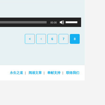
Arrow
keys
to
Use
00:00
increase
Up/Down
or
Arrow
decrease
6
7
8
keys
volume.
to
increase
or
decrease
永生之道
阅读文章
奉献支持
联络我们
volume.