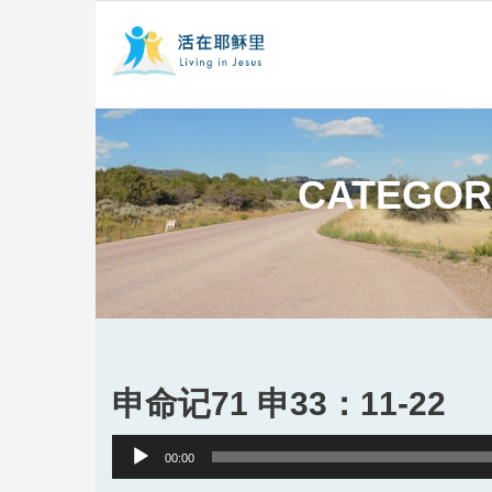
CATEGOR
申命记71 申33：11-22
Audio
00:00
Player