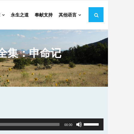
章
永生之道
奉献支持
其他语言
全集：申命记
Use
00:00
Up/Down