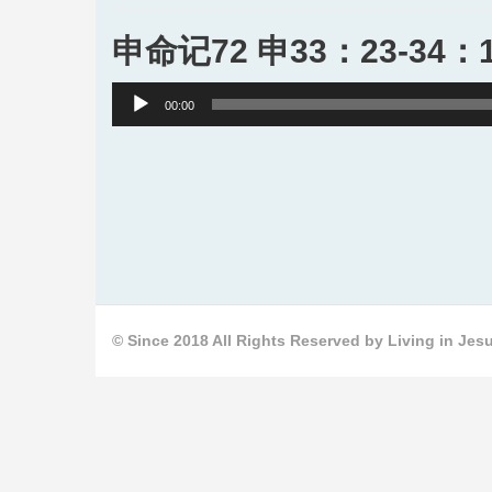
申命记72 申33：23-34：
Audio
00:00
Player
© Since 2018 All Rights Reserved by Living in Jesu