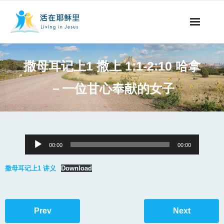
事工概要
撒母耳记上1 撒上 1:1-2:10 哈拿
视听节目
－一位甘心奉献的女子
阅读文章
永生之道
Audio
00:00
00:00
奉献支持
Player
撒母耳记上1 讲义
Download
其他语言
Prev
Next