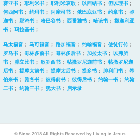
赛亚书
；
耶利米书
；
耶利米哀歌
；
以西结书
；
但以理书
；
何西阿书
；
约珥书
；
阿摩司书
；
俄巴底亚书
；
约拿书
；
弥
迦书
；
那鸿书
；
哈巴谷书
；
西番雅书
；
哈该书
；
撒迦利亚
书
；
玛拉基书
；
马太福音
；
马可福音
；
路加福音
；
约翰福音
；
使徒行传
；
罗马书
；
哥林多前书
；
哥林多后书
；
加拉太书
；
以弗所
书
；
腓立比书
；
歌罗西书
；
帖撒罗尼迦前书
；
帖撒罗尼迦
后书
；
提摩太前书
；
提摩太后书
；
提多书
；
腓利门书
；
希
伯来书
；
雅各书
；
彼得前书
；
彼得后书
；
约翰一书
；
约翰
二书
；
约翰三书
；
犹大书
；
启示录
© Since 2018 All Rights Reserved by Living in Jesus