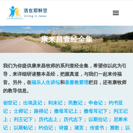
事工概要
康来昌查经全集
视听节目
阅读文章
我们为你提供康来昌牧师的系列查经全集，希望你以此为引
导，来详细研读整本圣经，把握真道，与我们一起来传福
永生之道
音。另外，在
福乐人生讲坛
和
基督教要理
栏目，还有康牧师
的教导信息。
奉献支持
创世记
；
出埃及记
；
利未记
；
民数记
；
申命记
；
约书亚
其他语言
记
；
士师记
；
路得记
；
撒母耳记上
；
撒母耳记下
；
列王记
上
；
列王记下
；
历代志上
；
历代志下
；
以斯拉记
；
尼希米
记
；
以斯帖记
；
约伯记
；
诗篇
；
箴言
；
传道书
；
雅歌
；
以