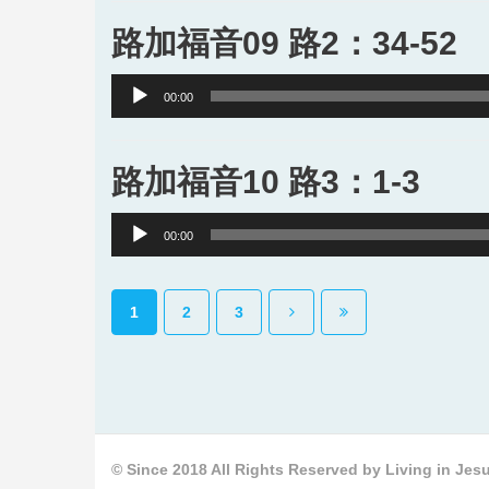
路加福音09 路2：34-52
Audio
00:00
Player
路加福音10 路3：1-3
Audio
00:00
Player
1
2
3
© Since 2018 All Rights Reserved by Living in Jesu