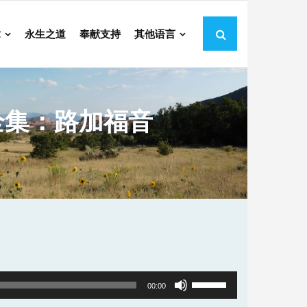
章
永生之道
奉献支持
其他语言
全集：路加福音
Use
00:00
Up/Down