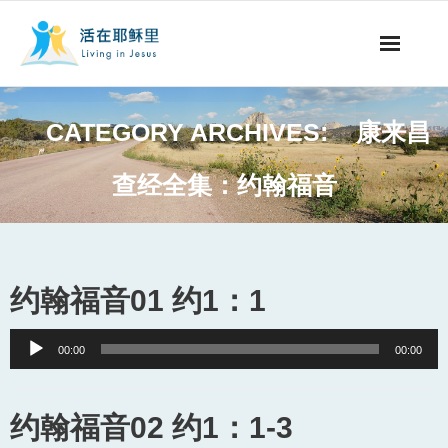
事工概要
CATEGORY ARCHIVES:
康来昌
视听节目
查经全集：约翰福音
阅读文章
永生之道
约翰福音01 约1：1
奉献支持
Audio
00:00
00:00
其他语言
Player
约翰福音02 约1：1-3