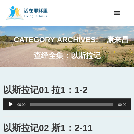
事工概要
CATEGORY ARCHIVES:
康来昌
视听节目
查经全集：以斯拉记
阅读文章
永生之道
以斯拉记01 拉1：1-2
奉献支持
Audio
00:00
00:00
其他语言
Player
以斯拉记02 斯1：2-11