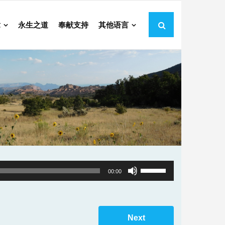
章
永生之道
奉献支持
其他语言
Use
00:00
Up/Down
Arrow
keys
Next
to