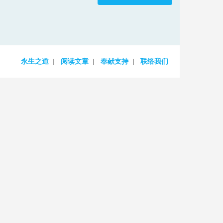
increase
or
decrease
volume.
永生之道
阅读文章
奉献支持
联络我们