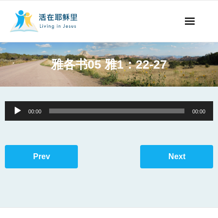
事工概要
雅各书05 雅1：22-27
视听节目
阅读文章
Audio
00:00
00:00
Player
永生之道
奉献支持
Prev
Next
其他语言