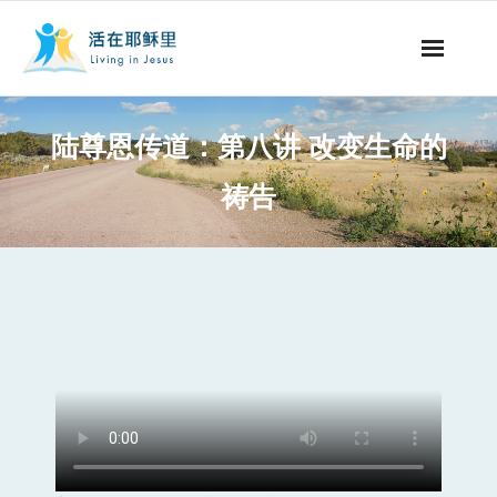
事工概要
陆尊恩传道：第八讲 改变生命的
视听节目
祷告
阅读文章
永生之道
奉献支持
其他语言