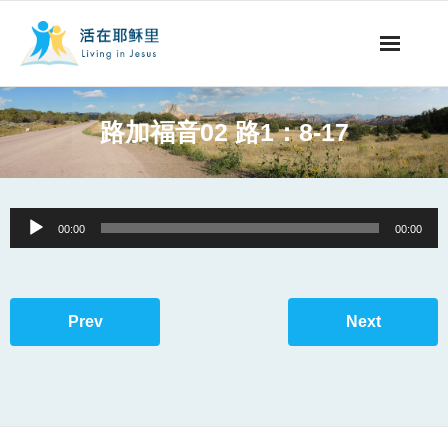
事工概要
路加福音02 路1：8-17
视听节目
阅读文章
Audio
00:00
00:00
Player
永生之道
奉献支持
Prev
Next
其他语言