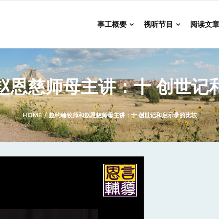
事工概要
视听节目
阅读文
赵恩慈师母主讲：十 创世记
HOME
/
赵约翰牧师和赵恩慈师母主讲：十 创世记和启示录的比较