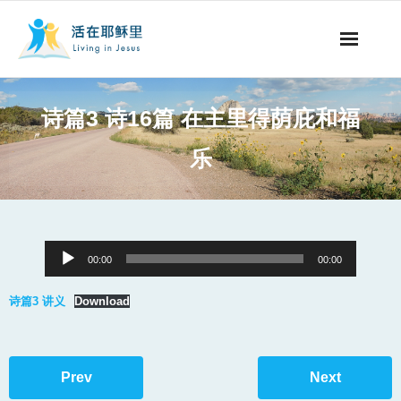
事工概要
诗篇3 诗16篇 在主里得荫庇和福
视听节目
乐
阅读文章
永生之道
Audio
00:00
00:00
奉献支持
Player
诗篇3 讲义
Download
其他语言
Prev
Next