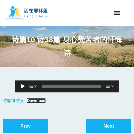
事工概要
诗篇10 诗38篇 身心受苦者的忏悔
视听节目
诗
阅读文章
永生之道
Audio
00:00
00:00
奉献支持
Player
诗篇10 讲义
Download
其他语言
Prev
Next