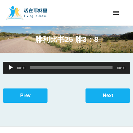
事工概要
腓利比书25 腓3：8
视听节目
阅读文章
Audio
00:00
00:00
Player
永生之道
奉献支持
Prev
Next
其他语言