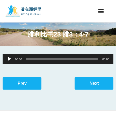
事工概要
腓利比书23 腓3：4-7
视听节目
阅读文章
Audio
00:00
00:00
Player
永生之道
奉献支持
Prev
Next
其他语言