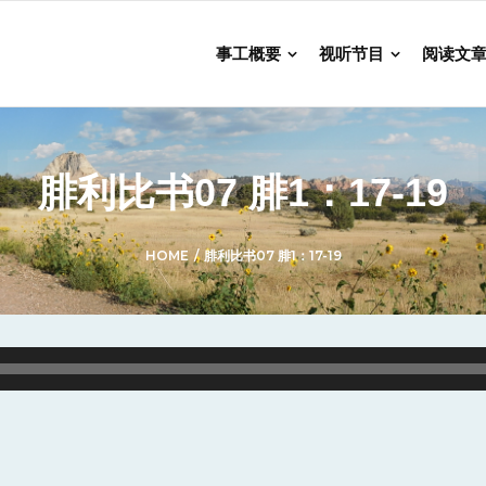
事工概要
视听节目
阅读文
腓利比书07 腓1：17-19
HOME
/
腓利比书07 腓1：17-19