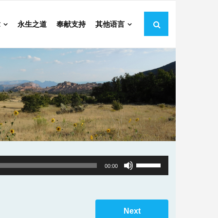
章
永生之道
奉献支持
其他语言
Use
00:00
Up/Down
Arrow
keys
Next
to