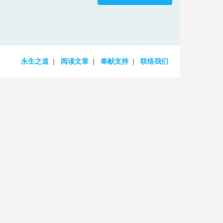
increase
or
decrease
volume.
永生之道
阅读文章
奉献支持
联络我们