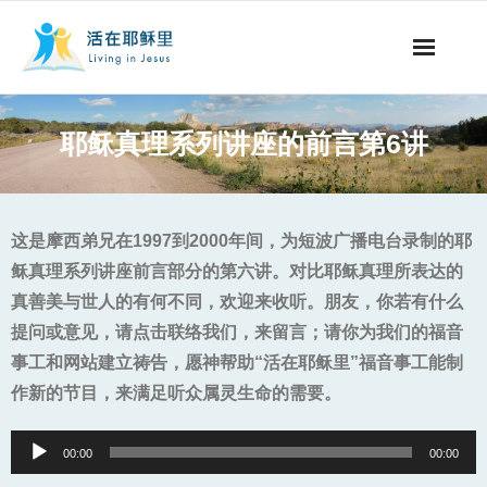
事工概要
耶稣真理系列讲座的前言第6讲
视听节目
阅读文章
这是摩西弟兄在1997到2000年间，为短波广播电台录制的耶
稣真理系列讲座前言部分的第六讲。对比耶稣真理所表达的
永生之道
真善美与世人的有何不同，欢迎来收听。朋友，你若有什么
提问或意见，请点击联络我们，来留言；请你为我们的福音
奉献支持
事工和网站建立祷告，愿神帮助“活在耶稣里”福音事工能制
其他语言
作新的节目，来满足听众属灵生命的需要。
Audio
00:00
00:00
Player