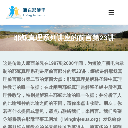
事工概要
耶稣真理系列讲座的前言第23讲
视听节目
阅读文章
这是传道人摩西弟兄在1997到2000年间，为短波广播电台录
制的耶稣真理系列讲座前言部分的第23讲，继续讲解耶稣真
永生之道
理前言部分第二节的第四大点：耶稣真理是解释圣经中真理
性教导的唯一依据；在此阐明耶稣真理是解释圣经中所有真
奉献支持
理性教导，特别是解释主耶稣比喻的唯一依据；并分析了人
其他语言
的比喻和神的比喻之间的不同，请你来点击收听。朋友，你
若有什么提问或意见，请点击联络我们，来留言。我们希望
你能将
活在耶酥里事工
网址（livinginjesus.org）发送给你
的亲朋好友和教会的弟兄姐妹以及慕道友，愿更多的人能明