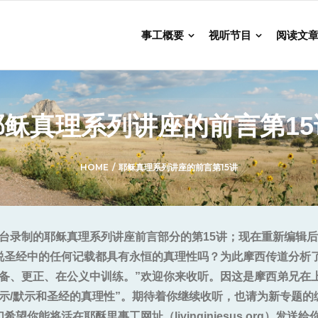
事工概要
视听节目
阅读文
耶稣真理系列讲座的前言第15
HOME
/
耶稣真理系列讲座的前言第15讲
广播电台录制的耶稣真理系列讲座前言部分的第15讲；现在重新编
说圣经中的任何记载都具有永恒的真理性吗？为此摩西传道分析了
责备、更正、在公义中训练。”欢迎你来收听。因这是摩西弟兄在
示/默示和圣经的真理性”。期待着你继续收听，也请为新专题
们希望你能将
活在耶酥里事工
网址（livinginjesus.or