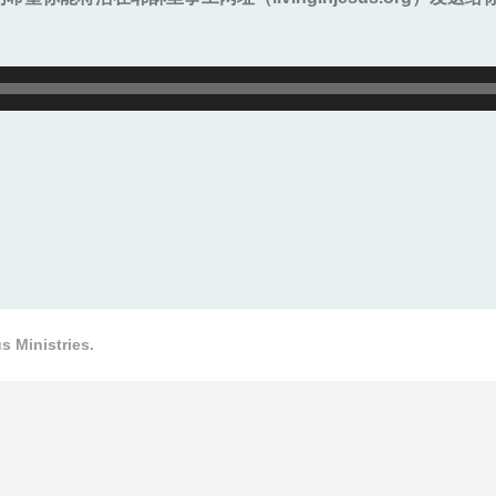
。
s Ministries.