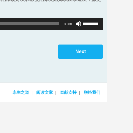
Use
00:00
Up/Down
Arrow
keys
Next
to
increase
or
decrease
volume.
永生之道
阅读文章
奉献支持
联络我们