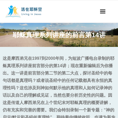
事工概要
耶稣真理系列讲座的前言第14讲
视听节目
阅读文章
这是摩西弟兄在1997到2000年间，为短波广播电台录制的耶
稣真理系列讲座前言部分的第14讲；现在重新编辑后为你播
永生之道
出。这一讲是前言部分第二节的第二大点，探讨圣经中的每
句话都是真理吗？或者说圣经中的任何记载都具有永恒的真
奉献支持
理性吗？这也涉及到神如何默示他的真理和人如何记录神的
其他语言
话以及自己的理解或见证，当然也要分析历史性的问题。因
这是传道人摩西弟兄在上个世纪末对耶稣真理的概要讲解，
仍有充实和完善的需要。我们会特别录制一个新专题：“神的
启示/默示和圣经的真理性”。期待着你继续收听，也请为新专