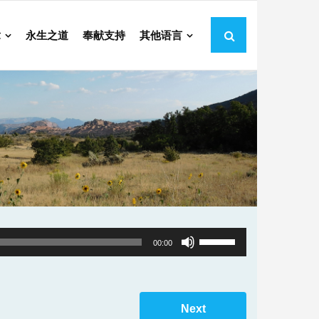
章
永生之道
奉献支持
其他语言
Use
00:00
Up/Down
Arrow
keys
Next
to