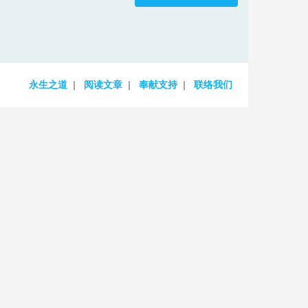
increase
or
decrease
volume.
永生之道
阅读文章
奉献支持
联络我们