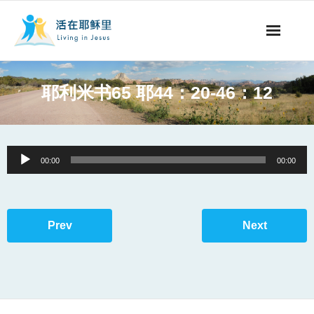
事工概要
耶利米书65 耶44：20-46：12
视听节目
阅读文章
Audio
00:00
00:00
Player
永生之道
奉献支持
Prev
Next
其他语言