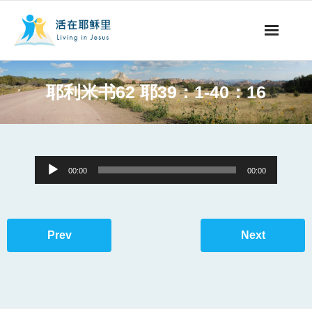
事工概要
耶利米书62 耶39：1-40：16
视听节目
阅读文章
Audio
00:00
00:00
永生之道
Player
奉献支持
Prev
Next
其他语言