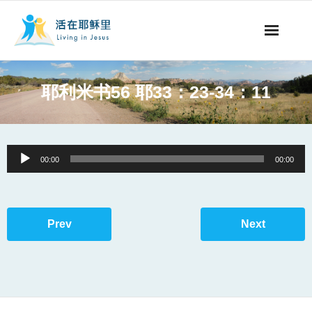
事工概要
耶利米书56 耶33：23-34：11
视听节目
阅读文章
Audio
00:00
00:00
Player
永生之道
奉献支持
Prev
Next
其他语言