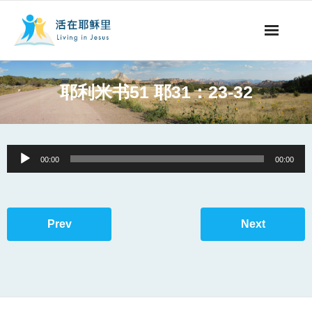
事工概要
耶利米书51 耶31：23-32
视听节目
阅读文章
Audio
00:00
00:00
Player
永生之道
奉献支持
Prev
Next
其他语言