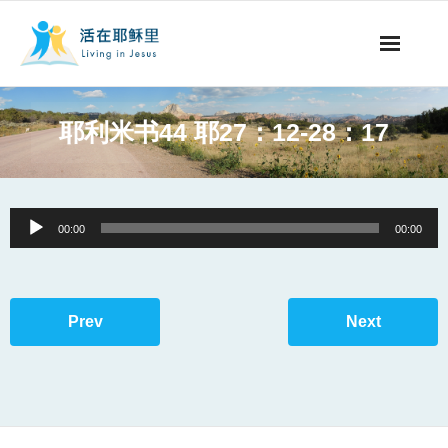
事工概要
耶利米书44 耶27：12-28：17
视听节目
阅读文章
Audio
00:00
00:00
Player
永生之道
奉献支持
Prev
Next
其他语言