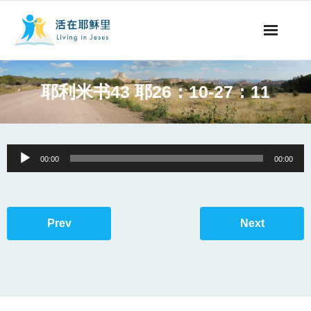
事工概要
耶利米书43 耶26：10-27：11
视听节目
阅读文章
Audio
00:00
00:00
Player
永生之道
奉献支持
Prev
Next
其他语言