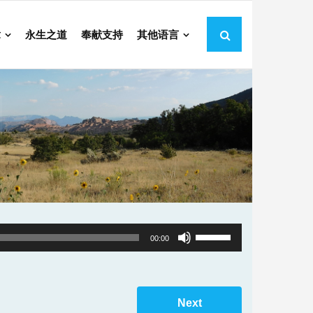
章
永生之道
奉献支持
其他语言
Use
00:00
Up/Down
Arrow
keys
Next
to