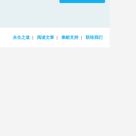
increase
or
decrease
volume.
永生之道
阅读文章
奉献支持
联络我们