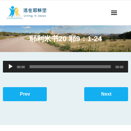
事工概要
耶利米书20 耶9：1-24
视听节目
阅读文章
Audio
00:00
00:00
Player
永生之道
奉献支持
Prev
Next
其他语言