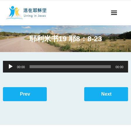
事工概要
耶利米书19 耶8：8-23
视听节目
阅读文章
Audio
00:00
00:00
Player
永生之道
奉献支持
Prev
Next
其他语言