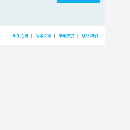
increase
or
decrease
volume.
永生之道
阅读文章
奉献支持
联络我们