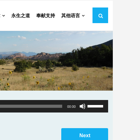
章
永生之道
奉献支持
其他语言
Use
00:00
Up/Down
Arrow
keys
Next
to