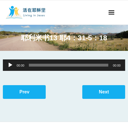
事工概要
耶利米书13 耶4：31-5：18
视听节目
阅读文章
Audio
00:00
00:00
Player
永生之道
奉献支持
Prev
Next
其他语言