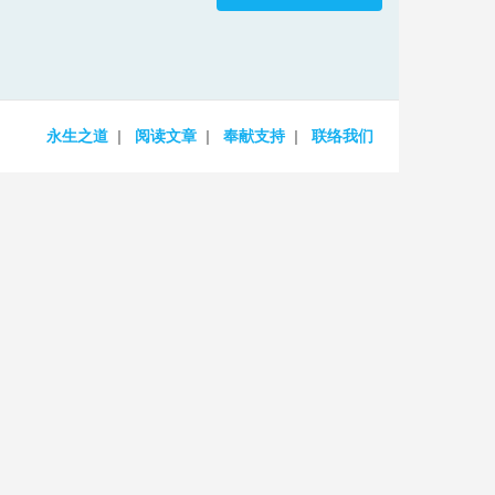
increase
or
decrease
volume.
永生之道
阅读文章
奉献支持
联络我们