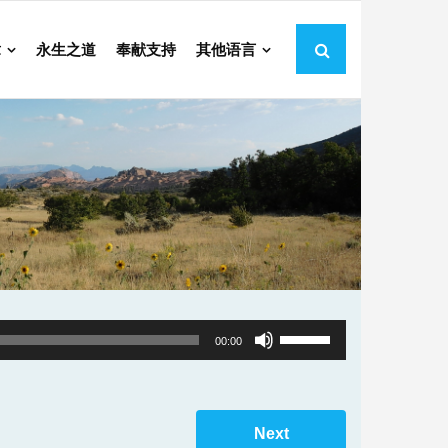
章
永生之道
奉献支持
其他语言
Use
00:00
Up/Down
Arrow
keys
Next
to