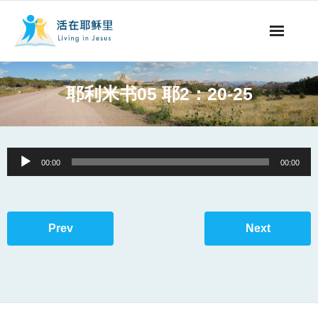
事工概要
耶利米书05 耶2：20-25
视听节目
阅读文章
Audio
00:00
00:00
Player
永生之道
奉献支持
Prev
Next
其他语言