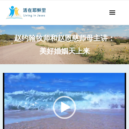
事工概要
赵约翰牧师和赵恩慈师母主讲：
视听节目
美好婚姻天上来
阅读文章
永生之道
Video
Player
奉献支持
其他语言