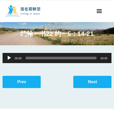
事工概要
约翰一书22 约一5：14-21
视听节目
阅读文章
Audio
00:00
00:00
Player
永生之道
奉献支持
Prev
Next
其他语言