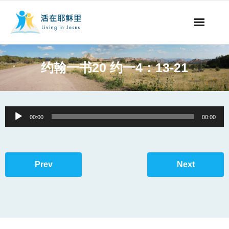
事工概要
约翰一书20 约一4：13-21
视听节目
阅读文章
Audio
00:00
00:00
Player
永生之道
奉献支持
Prev
Next
其他语言