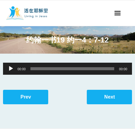
事工概要
约翰一书19 约一4：7-12
视听节目
阅读文章
Audio
00:00
00:00
Player
永生之道
奉献支持
Prev
Next
其他语言