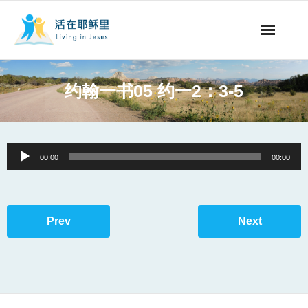
事工概要
约翰一书05 约一2：3-5
视听节目
阅读文章
Audio
00:00
00:00
Player
永生之道
奉献支持
Prev
Next
其他语言