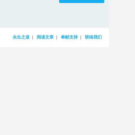
increase
or
decrease
volume.
永生之道
阅读文章
奉献支持
联络我们