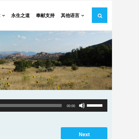
章
永生之道
奉献支持
其他语言
Use
00:00
Up/Down
Arrow
keys
Next
to