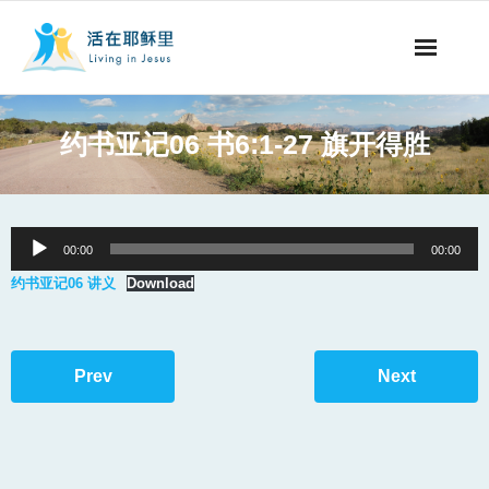
事工概要
约书亚记06 书6:1-27 旗开得胜
视听节目
阅读文章
Audio
00:00
00:00
Player
永生之道
约书亚记06 讲义
Download
奉献支持
Prev
Next
其他语言