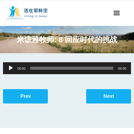
事工概要
米该雅牧师: 8 回应时代的挑战
视听节目
阅读文章
Audio
00:00
00:00
Player
永生之道
奉献支持
Prev
Next
其他语言