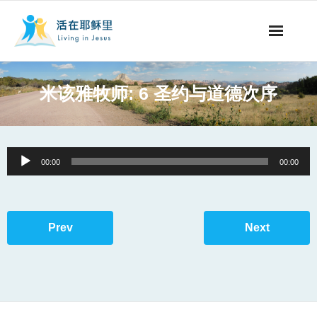
事工概要
米该雅牧师: 6 圣约与道德次序
视听节目
阅读文章
Audio
00:00
00:00
Player
永生之道
奉献支持
Prev
Next
其他语言