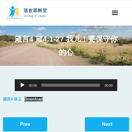
事工概要
箴言4 箴4:1-27 我儿！要保守你
视听节目
的心
阅读文章
永生之道
Audio
00:00
00:00
奉献支持
Player
箴言4 讲义
Download
其他语言
Prev
Next