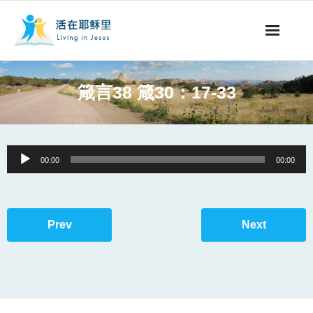
事工概要
箴言38 箴30：17-33
视听节目
阅读文章
Audio
00:00
00:00
Player
永生之道
奉献支持
Prev
Next
其他语言