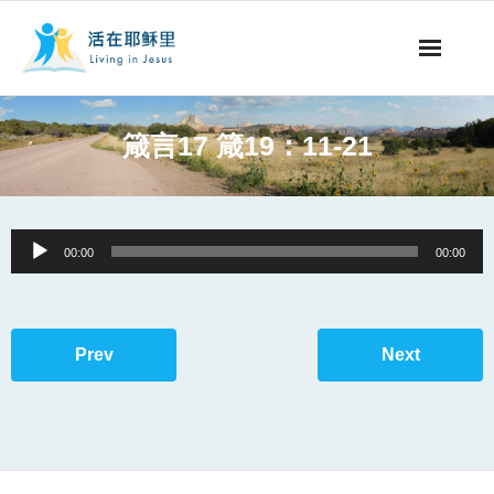
事工概要
箴言17 箴19：11-21
视听节目
阅读文章
Audio
00:00
00:00
Player
永生之道
奉献支持
Prev
Next
其他语言